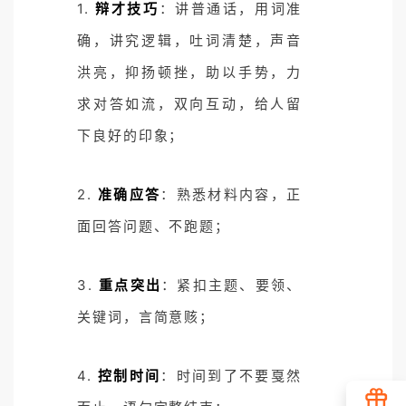
1.
辩才技巧
：讲普通话，用词准
确，讲究逻辑，吐词清楚，声音
洪亮，抑扬顿挫，助以手势，力
求对答如流，双向互动，给人留
下良好的印象；
2.
准确应答
：熟悉材料内容，正
面回答问题、不跑题；
3.
重点突出
：紧扣主题、要领、
关键词，言简意赅；
4.
控制时间
：时间到了不要戛然